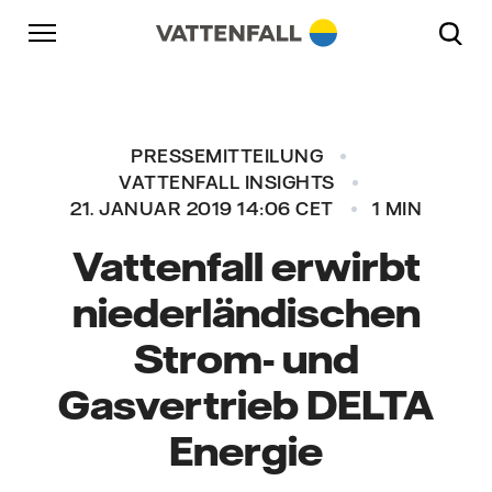
Überspringen
Zurück zur Hauptnavigation
Gehe zur Fußzeile
Zurück zur Hauptnavigation
PRESSEMITTEILUNG
VATTENFALL INSIGHTS
21. JANUAR 2019 14:06 CET
1 MIN
Vattenfall erwirbt
niederländischen
Strom- und
Gasvertrieb DELTA
Energie