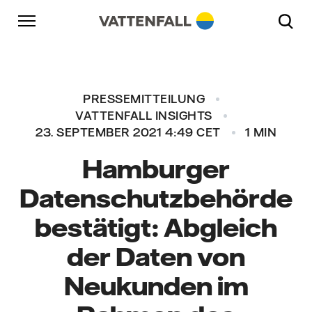
Überspringen
Zurück zur Hauptnavigation
Gehe zur Fußzeile
Zurück zur Hauptnavigation
PRESSEMITTEILUNG
VATTENFALL INSIGHTS
23. SEPTEMBER 2021 4:49 CET
1 MIN
Hamburger
Datenschutzbehörde
bestätigt: Abgleich
der Daten von
Neukunden im