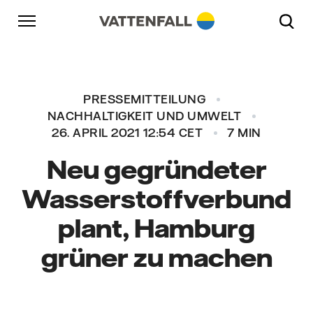
Überspringen
Zurück zur Hauptnavigation
Gehe zur Fußzeile
Zurück zur Hauptnavigation
PRESSEMITTEILUNG
NACHHALTIGKEIT UND UMWELT
26. APRIL 2021 12:54 CET
7 MIN
Neu gegründeter
Wasserstoffverbund
plant, Hamburg
grüner zu machen