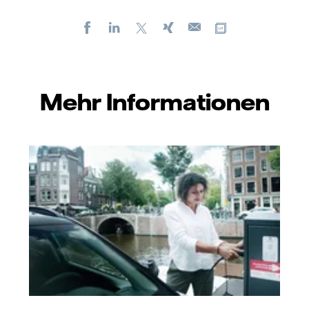
Facebook
LinkedIn
X
Xing
Kopiere URL
E-
mail
Mehr Informationen