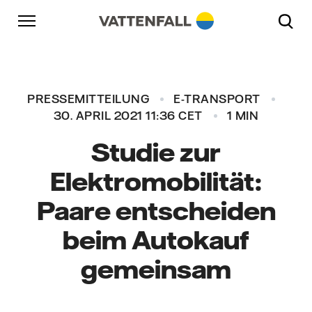
Überspringen
Zurück zur Hauptnavigation
Gehe zur Fußzeile
Zurück zur Hauptnavigation
PRESSEMITTEILUNG
E-TRANSPORT
30. APRIL 2021 11:36 CET
1 MIN
Studie zur
Elektromobilität:
Paare entscheiden
beim Autokauf
gemeinsam