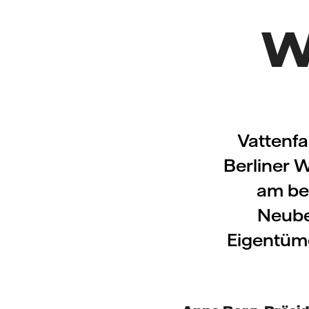
W
Vattenfa
Berliner 
am be
Neubew
Eigentüme