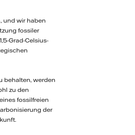
n, und wir haben
zung fossiler
1,5-Grad-Celsius-
tegischen
u behalten, werden
ohl zu den
ines fossilfreien
karbonisierung der
ukunft.