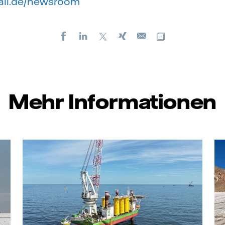
fall.de/newsroom
Facebook
LinkedIn
X
Xing
Kopiere URL
E-
mail
Mehr Informationen