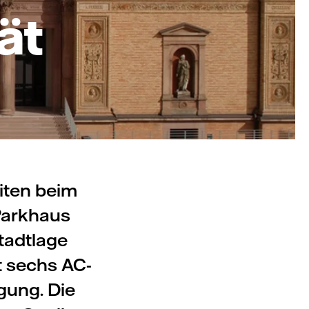
ät
iten beim
Parkhaus
tadtlage
t sechs AC-
gung. Die