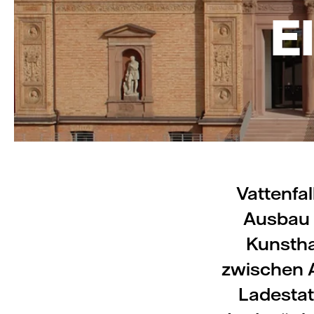
E
Vattenfa
Ausbau 
Kunstha
zwischen A
Ladestat