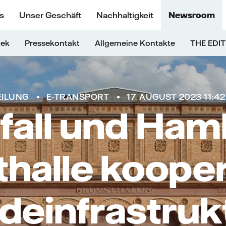
s
Unser Geschäft
Nachhaltigkeit
Newsroom
hek
Pressekontakt
Allgemeine Kontakte
THE EDIT
EILUNG
E-TRANSPORT
17. AUGUST 2023 11:4
fall und Ha
halle koope
deinfrastruk