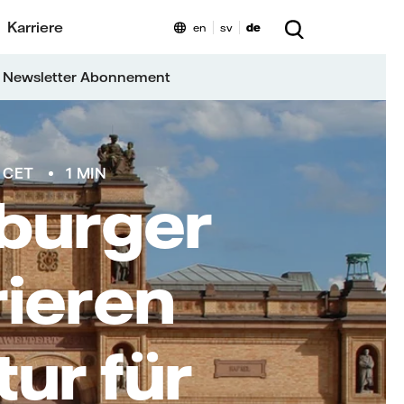
Karriere
en
sv
de
 Newsletter Abonnement
2 CET
1 MIN
mburger
rieren
tur für