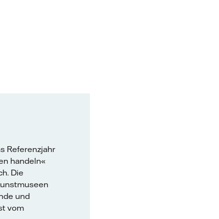
as Referenzjahr
een handeln«
ch. Die
 Kunstmuseen
ände und
st vom