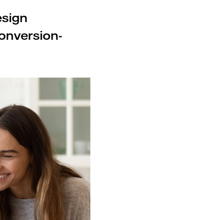
esign
onversion-