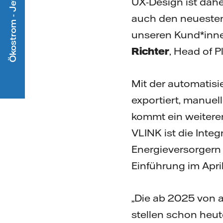
Ökostrom - Jetzt mitmachen
UX-Design ist daher
auch den neuesten
unseren Kund*innen
Richter
, Head of P
Mit der automatis
exportiert, manuel
kommt ein weiterer
VLINK ist die Integ
Energieversorgern 
Einführung im Apri
„Die ab 2025 von 
stellen schon heu