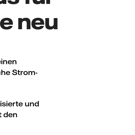
e neu
einen
che Strom-
sierte und
t den