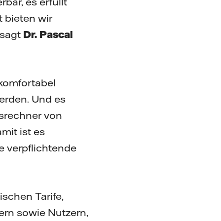
bar, es erfüllt
 bieten wir
 sagt
Dr. Pascal
komfortabel
werden. Und es
isrechner von
mit ist es
e verpflichtende
schen Tarife,
ern sowie Nutzern,