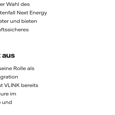
der Wahl des
tenfall Next Energy
eter und bieten
ftssicheres
t aus
eine Rolle als
egration
t VLINK bereits
eure im
e und