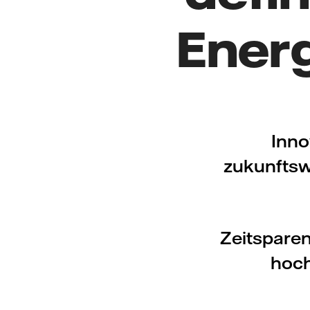
Ener
Inno
zukunftsw
Zeitspare
hoch