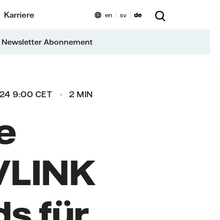
Karriere
en
sv
de
 Newsletter Abonnement
024 9:00 CET
2 MIN
e
 VLINK
ds für