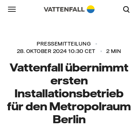
Überspringen
Zurück zur Hauptnavigation
Gehe zur Fußzeile
Zurück zur Hauptnavigation
PRESSEMITTEILUNG
28. OKTOBER 2024 10:30 CET
2 MIN
Vattenfall übernimmt
ersten
Installationsbetrieb
für den Metropolraum
Berlin