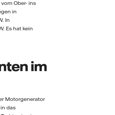
i vom Ober- ins
egen in
. In
. Es hat kein
nten im
der Motorgenerator
 in das