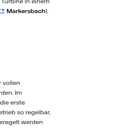
Turbine in einem
Markersbach
).
 vollen
den. Im
die erste
rieb so regelbar,
geregelt werden