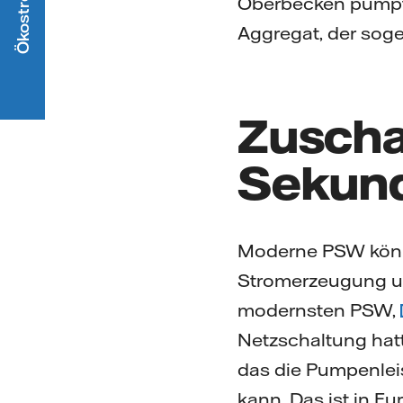
Oberbecken pumpt
Aggregat, der sog
Zuscha
Sekund
Moderne PSW könn
Stromerzeugung un
modernsten PSW,
Netzschaltung hatt
das die Pumpenlei
kann. Das ist in Eu