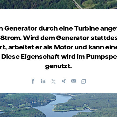
n Generator durch eine Turbine ange
 Strom. Wird dem Generator stattd
t, arbeitet er als Motor und kann e
. Diese Eigenschaft wird im Pumpsp
genutzt.
Facebook
LinkedIn
X
Xing
Kopiere URL
E-
mail