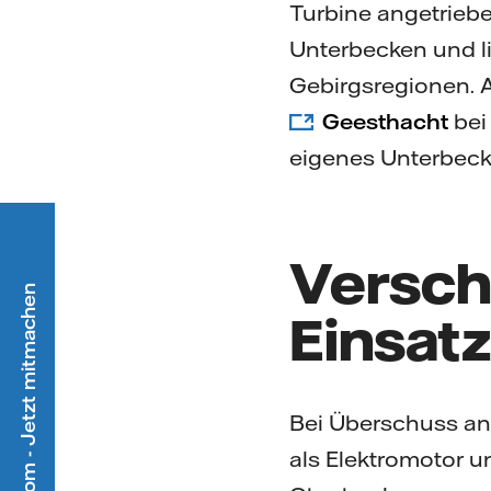
Turbine angetriebe
Unterbecken und li
Gebirgsregionen. A
Geesthacht
bei
eigenes Unterbecke
Versch
Ökostrom - Jetzt mitmachen
Einsat
Bei Überschuss an 
als Elektromotor u