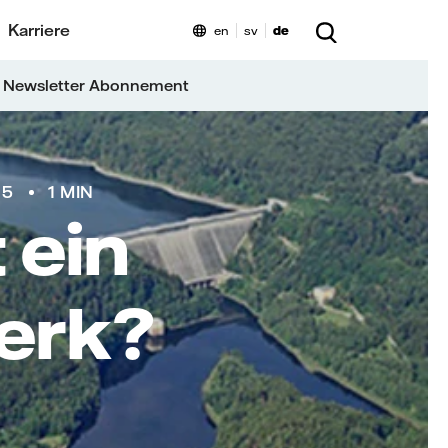
Karriere
en
sv
de
 Newsletter Abonnement
15
1 MIN
 ein
erk?