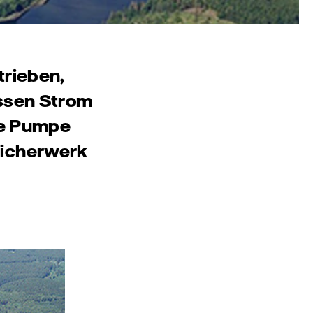
trieben,
essen Strom
ine Pumpe
eicherwerk