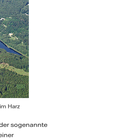
im Harz
 der sogenannte
einer