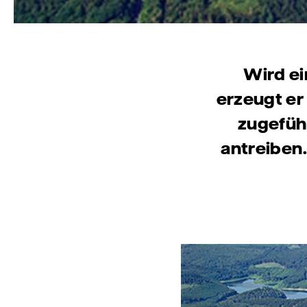
Wird ei
erzeugt er
zugeführ
antreiben