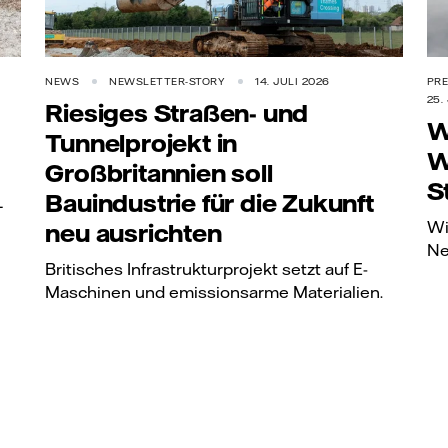
NEWS
NEWSLETTER-STORY
14. JULI 2026
PRE
25.
Riesiges Straßen- und
W
Tunnelprojekt in
W
Großbritannien soll
S
Bauindustrie für die Zukunft
L
Wi
neu ausrichten
Ne
Britisches Infrastrukturprojekt setzt auf E-
Maschinen und emissionsarme Materialien.