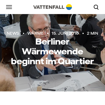
Überspringen
Zurück zur Hauptnavigation
Gehe zur Fußzeile
Zurück zur Hauptnavigation
NEWS
WÄRME
15. JUNI 2016
2 MIN
Berliner
Wärmewende
beginnt im Quartier