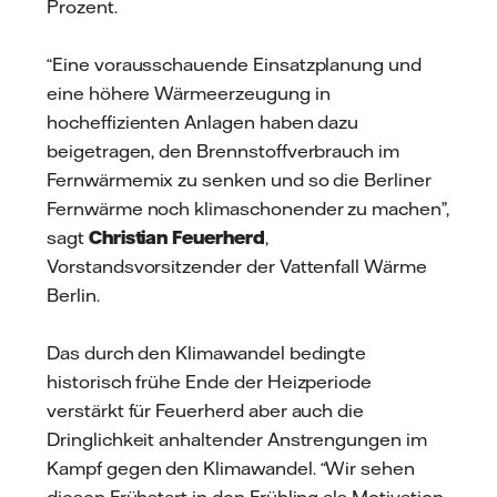
Prozent.
“Eine vorausschauende Einsatzplanung und
eine höhere Wärmeerzeugung in
hocheffizienten Anlagen haben dazu
beigetragen, den Brennstoffverbrauch im
Fernwärmemix zu senken und so die Berliner
Fernwärme noch klimaschonender zu machen”,
sagt
Christian Feuerherd
,
Vorstandsvorsitzender der Vattenfall Wärme
Berlin.
Das durch den Klimawandel bedingte
historisch frühe Ende der Heizperiode
verstärkt für Feuerherd aber auch die
Dringlichkeit anhaltender Anstrengungen im
Kampf gegen den Klimawandel. “Wir sehen
diesen Frühstart in den Frühling als Motivation,