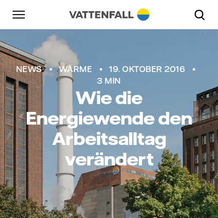
Überspringen
Zurück zur Hauptnavigation
Gehe zur Fußzeile
Zurück zur Hauptnavigation
NEWS
WÄRME
19. OKTOBER 2016
3 MIN
Wie die
Energiewende den
Arbeitsalltag
verändert