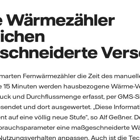
 Wärmezähler
ichen
chneiderte Ver
smarten Fernwärmezähler die Zeit des manuel
lle 15 Minuten werden hausbezogene Wärme-
ruck und Durchflussmenge erfasst, per GMS-Si
endet und dort ausgewertet. „Diese Informat
auf eine völlig neue Stufe“, so Alf Geßner. 
rbrauchsparameter eine maßgeschneiderte 
Nutzungsverhalten anpassen. Auch ist die Tech