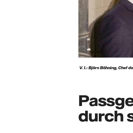
V. l.: Björn Böhning, Chef 
Passge
durch 