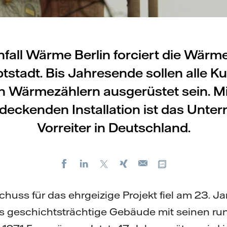
nfall Wärme Berlin forciert die Wär
tstadt. Bis Jahresende sollen alle K
 Wärmezählern ausgerüstet sein. Mi
deckenden Installation ist das Unt
Vorreiter in Deutschland.
Facebook
LinkedIn
X
Xing
Kopiere URL
E-
mail
tschuss für das ehrgeizige Projekt fiel am 23. 
s geschichtsträchtige Gebäude mit seinen 