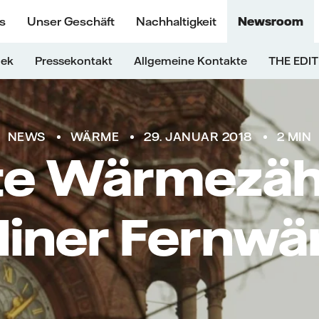
s
Unser Geschäft
Nachhaltigkeit
Newsroom
hek
Pressekontakt
Allgemeine Kontakte
THE EDIT
NEWS
WÄRME
29. JANUAR 2018
2 MIN
e Wärmezähl
liner Fernw