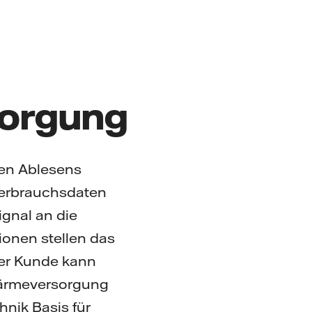
sorgung
len Ablesens
Verbrauchsdaten
gnal an die
ionen stellen das
Der Kunde kann
Wärmeversorgung
nik Basis für