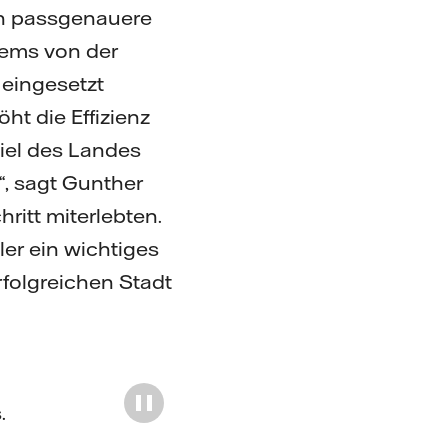
ch passgenauere
ems von der
 eingesetzt
ht die Effizienz
Ziel des Landes
“, sagt Gunther
ritt miterlebten.
er ein wichtiges
rfolgreichen Stadt
s
.