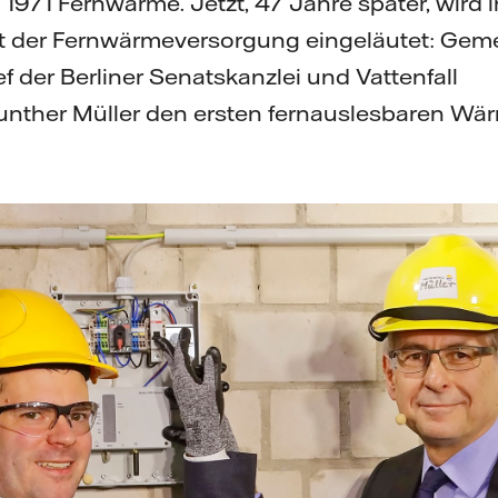
t 1971 Fernwärme. Jetzt, 47 Jahre später, wird
nft der Fernwärmeversorgung eingeläutet: Ge
f der Berliner Senatskanzlei und Vattenfall
ther Müller den ersten fernauslesbaren Wär