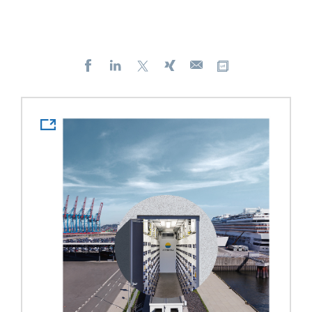
Facebook
LinkedIn
X
Xing
Kopiere URL
E-
mail