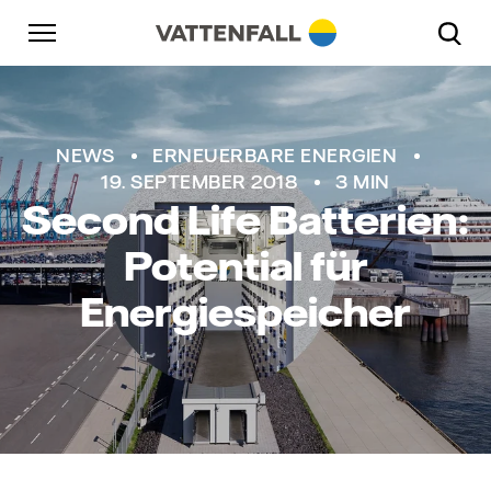
Überspringen
Zurück zur Hauptnavigation
Gehe zur Fußzeile
Zurück zur Hauptnavigation
NEWS
ERNEUERBARE ENERGIEN
19. SEPTEMBER 2018
3 MIN
Second Life Batterien:
Potential für
Energiespeicher