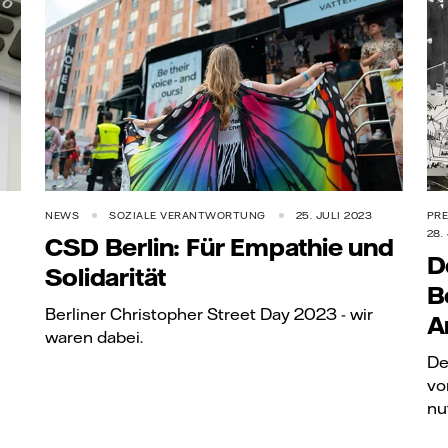
NEWS
SOZIALE VERANTWORTUNG
25. JULI 2023
PRE
28.
CSD Berlin: Für Empathie und
D
Solidarität
B
Berliner Christopher Street Day 2023 - wir
A
waren dabei.
De
vo
nu