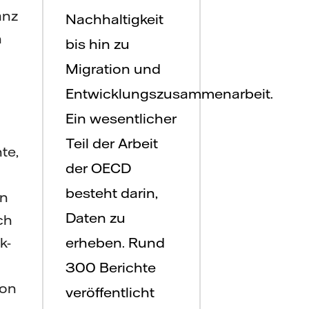
anz
Nachhaltigkeit
h
bis hin zu
Migration und
Entwicklungszusammenarbeit.
Ein wesentlicher
Teil der Arbeit
te,
der OECD
besteht darin,
en
Daten zu
ch
k-
erheben. Rund
300 Berichte
hon
veröffentlicht