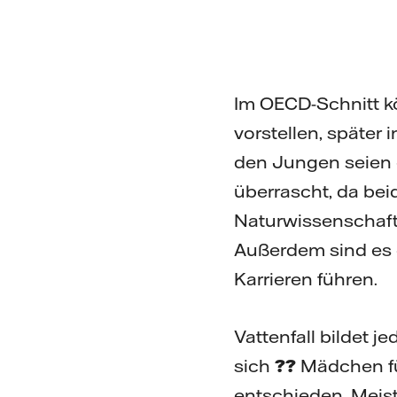
Im OECD-Schnitt k
vorstellen, später
den Jungen seien 
überrascht, da bei
Naturwissenschaft
Außerdem sind es 
Karrieren führen.
Vattenfall bildet j
sich
??
Mädchen fü
entschieden. Meist