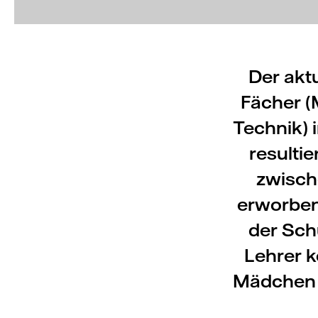
Der akt
Fächer (
Technik) 
resulti
zwisch
erworben
der Sch
Lehrer k
Mädchen i