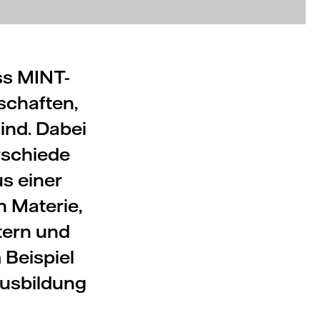
ss MINT-
schaften,
ind. Dabei
rschiede
s einer
 Materie,
tern und
 Beispiel
Ausbildung