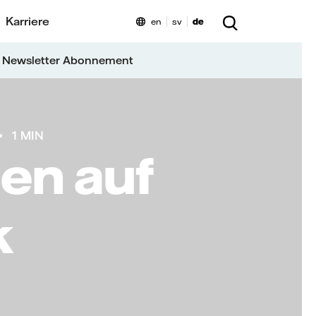
Karriere
en
sv
de
 Newsletter Abonnement
1 MIN
en auf
k