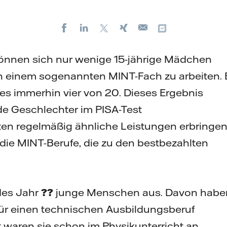
Facebook
LinkedIn
X
Xing
Kopiere URL
E-
mail
önnen sich nur wenige 15-jährige Mädchen
 in einem sogenannten MINT-Fach zu arbeiten. 
es immerhin vier von 20. Dieses Ergebnis
de Geschlechter im PISA-Test
en regelmäßig ähnliche Leistungen erbringen
die MINT-Berufe, die zu den bestbezahlten
edes Jahr
??
junge Menschen aus. Davon habe
r einen technischen Ausbildungsberuf
 waren sie schon im Physikunterricht an