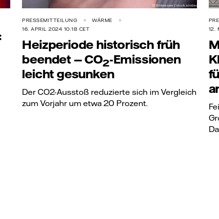
PRESSEMITTEILUNG
WÄRME
PRE
16. APRIL 2024 10:18 CET
12.
:
Heizperiode historisch früh
M
beendet —
CO
-Emissionen
K
2
leicht gesunken
f
a
Der CO2-Ausstoß reduzierte sich im Vergleich
zum Vorjahr um etwa 20 Prozent.
Fe
Gr
Da