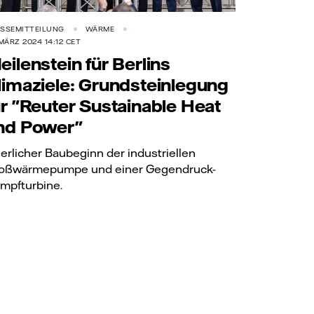
SSEMITTEILUNG
WÄRME
 MÄRZ 2024 14:12 CET
eilenstein für Berlins
limaziele: Grundsteinlegung
ür "Reuter Sustainable Heat
nd Power"
ierlicher Baubeginn der industriellen
oßwärmepumpe und einer Gegendruck-
mpfturbine.