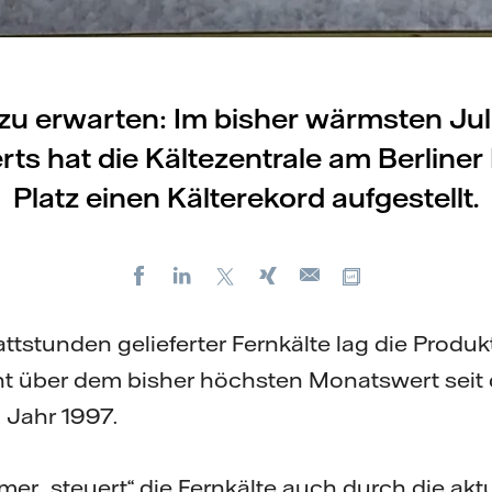
zu erwarten: Im bisher wärmsten Jul
ts hat die Kältezentrale am Berline
Platz einen Kälterekord aufgestellt.
Facebook
LinkedIn
X
Xing
Kopiere URL
E-
mail
tstunden gelieferter Fernkälte lag die Produk
t über dem bisher höchsten Monatswert seit 
 Jahr 1997.
er „steuert“ die Fernkälte auch durch die aktu