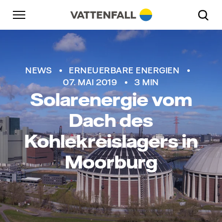
Überspringen
Zurück zur Hauptnavigation
Gehe zur Fußzeile
Zurück zur Hauptnavigation
NEWS
ERNEUERBARE ENERGIEN
07. MAI 2019
3 MIN
Solarenergie vom
Dach des
Kohlekreislagers in
Moorburg