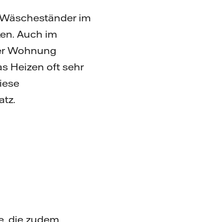
m Wäscheständer im
ken. Auch im
 der Wohnung
as Heizen oft sehr
iese
tz.
e, die zudem