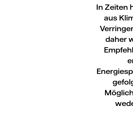
In Zeiten 
aus Kli
Verringe
daher w
Empfehl
e
Energiesp
gefol
Möglich
wede