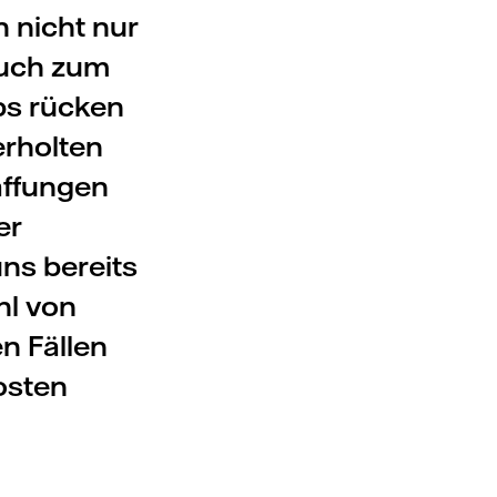
n nicht nur
auch zum
ps rücken
erholten
affungen
er
ns bereits
hl von
n Fällen
osten