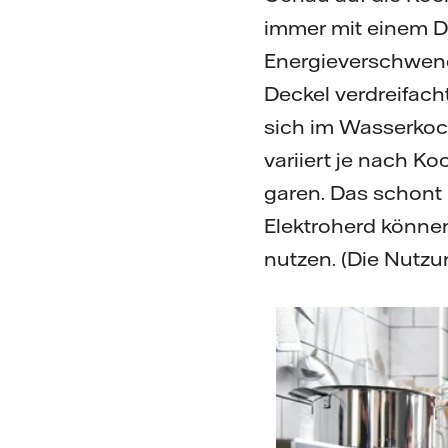
immer mit einem D
Energieverschwend
Deckel verdreifac
sich im Wasserkoch
variiert je nach K
garen. Das schont 
Elektroherd können
nutzen. (Die Nutzu