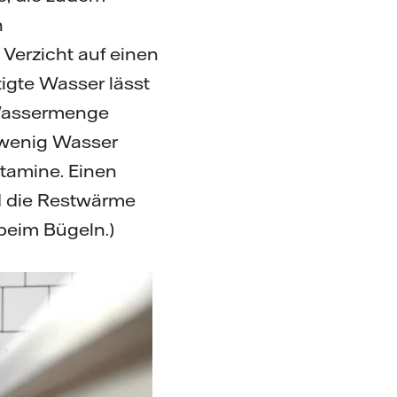
n
Verzicht auf einen
igte Wasser lässt
e Wassermenge
t wenig Wasser
itamine. Einen
nd die Restwärme
beim Bügeln.)