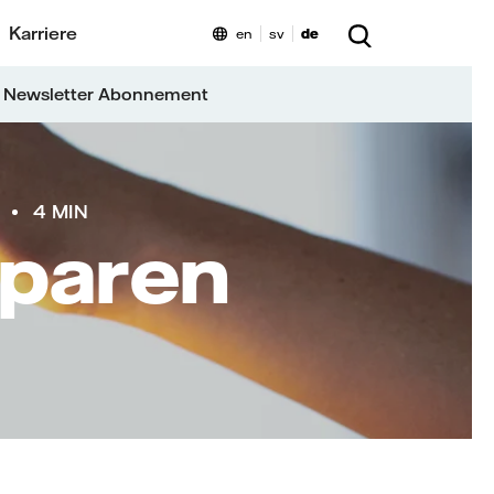
Karriere
en
sv
de
 Newsletter Abonnement
4 MIN
sparen