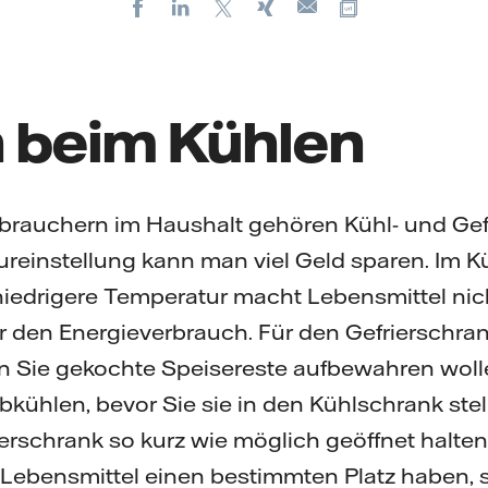
Facebook
LinkedIn
X
Xing
Kopiere URL
E-
mail
 beim Kühlen
brauchern im Haushalt gehören Kühl- und Gefr
ureinstellung kann man viel Geld sparen. Im 
niedrigere Temperatur macht Lebensmittel nich
 den Energieverbrauch. Für den Gefrierschra
n Sie gekochte Speisereste aufbewahren wolle
abkühlen, bevor Sie sie in den Kühlschrank ste
erschrank so kurz wie möglich geöffnet halten.
e Lebensmittel einen bestimmten Platz haben, 