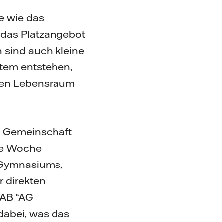
te wie das
e das Platzangebot
n sind auch kleine
stem entstehen,
kten Lebensraum
le Gemeinschaft
zte Woche
-Gymnasiums,
 direkten
LAB “AG
 dabei, was das