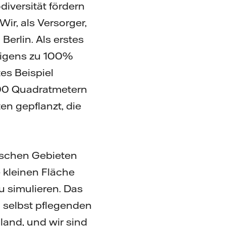
diversität fördern
ir, als Versorger,
erlin. Als erstes
rigens zu 100%
tes Beispiel
300 Quadratmetern
n gepflanzt, die
tischen Gebieten
 kleinen Fläche
u simulieren. Das
h selbst pflegenden
land, und wir sind