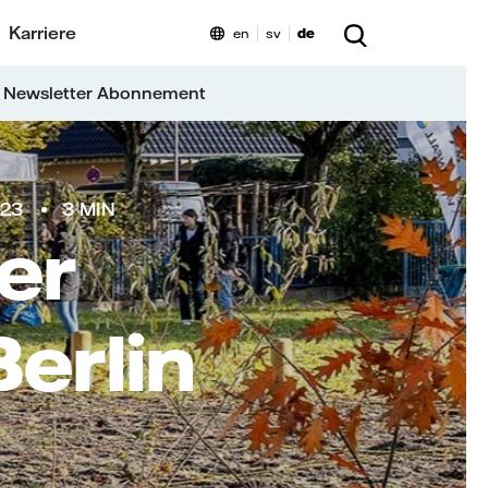
Karriere
en
sv
de
 Newsletter Abonnement
023
3 MIN
er
erlin