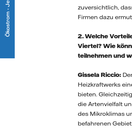
Ökostrom - Jetzt mitmachen
zuversichtlich, da
Firmen dazu ermut
2. Welche Vorteil
Viertel? Wie kön
teilnehmen und we
Gissela Riccio:
Der
Heizkraftwerks ein
bieten. Gleichzeiti
die Artenvielfalt 
des Mikroklimas un
befahrenen Gebiet 