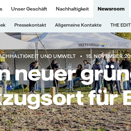
s
Unser Geschäft
Nachhaltigkeit
Newsroom
hek
Pressekontakt
Allgemeine Kontakte
THE EDIT
ACHHALTIGKEIT UND UMWELT
15. NOVEMBER 2
in neuer grün
zugsort für B