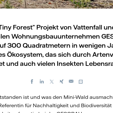
Tiny Forest” Projekt von Vattenfall u
len Wohnungsbauunternehmen GE
auf 300 Quadratmetern in wenigen J
es Ökosystem, das sich durch Artenvi
t und auch vielen Insekten Lebensr
Facebook
LinkedIn
X
Xing
Kopiere URL
E-
mail
tstanden ist und was den Mini-Wald ausmacht,
 Referentin für Nachhaltigkeit und Biodiversit