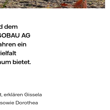
nd dem
SOBAU AG
ahren ein
elfalt
aum bietet.
 erklären Gissela
ät sowie Dorothea