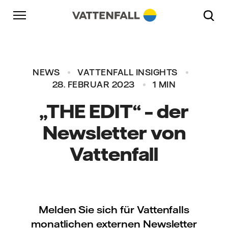
Überspringen
Zurück zur Hauptnavigation
Gehe zur Fußzeile
Zurück zur Hauptnavigation
NEWS
VATTENFALL INSIGHTS
28. FEBRUAR 2023
1 MIN
„THE EDIT“ – der
Newsletter von
Vattenfall
Melden Sie sich für Vattenfalls
monatlichen externen Newsletter