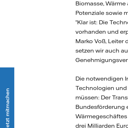
Biomasse, Wärme a
Potenziale sowie m
“Klar ist: Die Tec
vorhanden und erpr
Marko Voß, Leiter 
setzen wir auch au
Genehmigungsverf
Die notwendigen In
Technologien und 
Ökostrom - Jetzt mitmachen
müssen: Der Transf
Bundesförderung e
Wärmegeschäftes F
drei Milliarden Eur