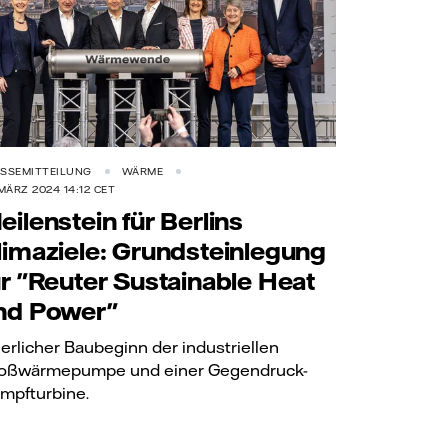
SSEMITTEILUNG
WÄRME
 MÄRZ 2024 14:12 CET
eilenstein für Berlins
limaziele: Grundsteinlegung
ür "Reuter Sustainable Heat
nd Power"
ierlicher Baubeginn der industriellen
oßwärmepumpe und einer Gegendruck-
mpfturbine.