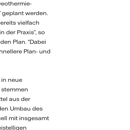
Geothermie-
” geplant werden.
reits vielfach
 der Praxis”, so
den Plan. “Dabei
hnellere Plan- und
 in neue
ne stemmen
tel aus der
r den Umbau des
ell mit insgesamt
istelligen