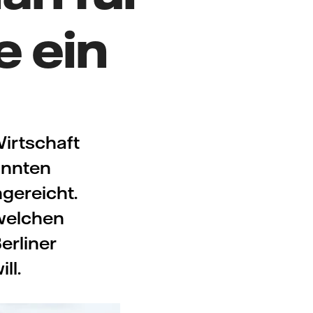
 ein
Wirtschaft
annten
gereicht.
welchen
erliner
ll.