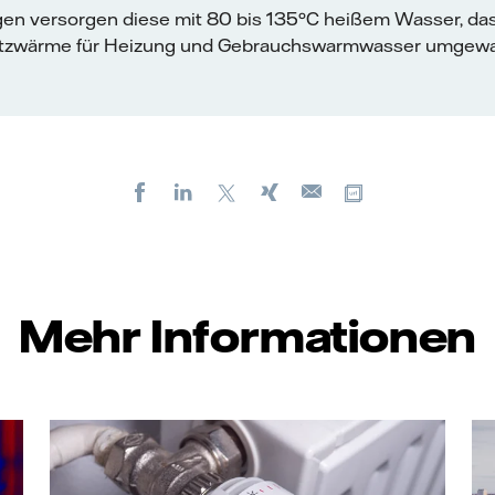
gen versorgen diese mit 80 bis 135°C heißem Wasser, das
tzwärme für Heizung und Gebrauchswarmwasser umgewan
Facebook
LinkedIn
X
Xing
Kopiere URL
E-
mail
Mehr Informationen