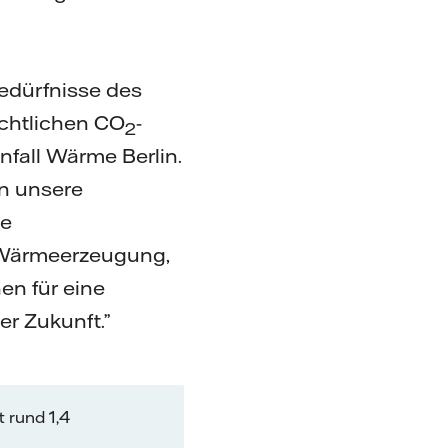
edürfnisse des
ächtlichen CO
-
2
nfall Wärme Berlin.
rn unsere
ie
e Wärmeerzeugung,
en für eine
r Zukunft.”
 rund 1,4