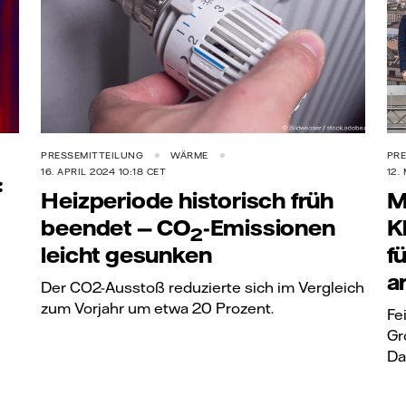
PRESSEMITTEILUNG
WÄRME
PRE
16. APRIL 2024 10:18 CET
12.
:
Heizperiode historisch früh
M
beendet —
CO
-Emissionen
K
2
leicht gesunken
f
a
Der CO2-Ausstoß reduzierte sich im Vergleich
zum Vorjahr um etwa 20 Prozent.
Fe
Gr
Da