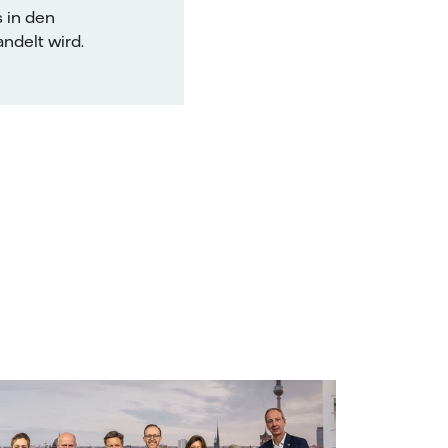
 in den
delt wird.