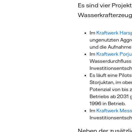
Es sind vier Proje
Wasserkrafterzeug
Im
Kraftwerk Hars
ungenutzten Aggreg
und die Aufnahme 
Im
Kraftwerk Porju
Wasserdurchfluss 
Investitionsentsc
Es läuft eine Pilo
Storjuktan, im ob
Potenzial von bis
Betriebs ab 2031 
1996 in Betrieb.
Im
Kraftwerk Mes
Investitionsentsc
Neben der zusätzli