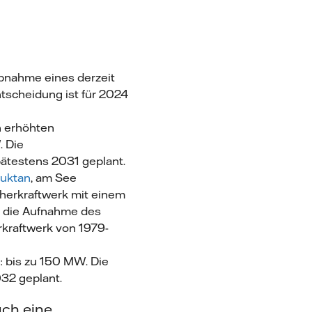
ebnahme eines derzeit
ntscheidung ist für 2024
en erhöhten
. Die
pätestens 2031 geplant.
Juktan
, am See
cherkraftwerk mit einem
d die Aufnahme des
kraftwerk von 1979-
l: bis zu 150 MW. Die
032 geplant.
uch eine