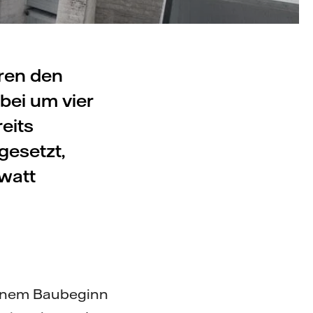
hren den
bei um vier
eits
gesetzt,
watt
 einem Baubeginn