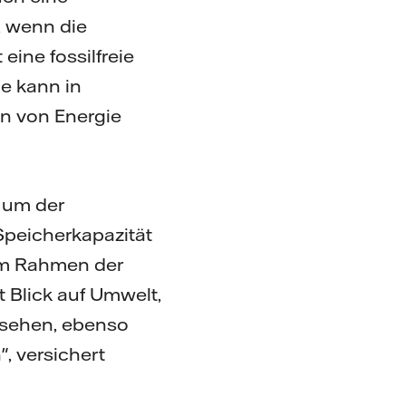
, wenn die
ine fossilfreie
e kann in
n von Energie
, um der
Speicherkapazität
 Im Rahmen der
 Blick auf Umwelt,
esehen, ebenso
, versichert