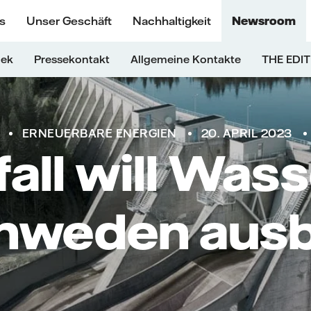
s
Unser Geschäft
Nachhaltigkeit
Newsroom
hek
Pressekontakt
Allgemeine Kontakte
THE EDIT
ERNEUERBARE ENERGIEN
20. APRIL 2023
all will Was
chweden aus