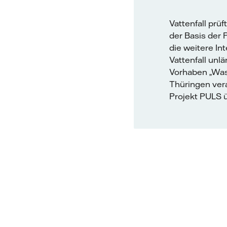
Vattenfall prü
der Basis der 
die weitere In
Vattenfall unl
Vorhaben „Wass
Thüringen vera
Projekt PULS 