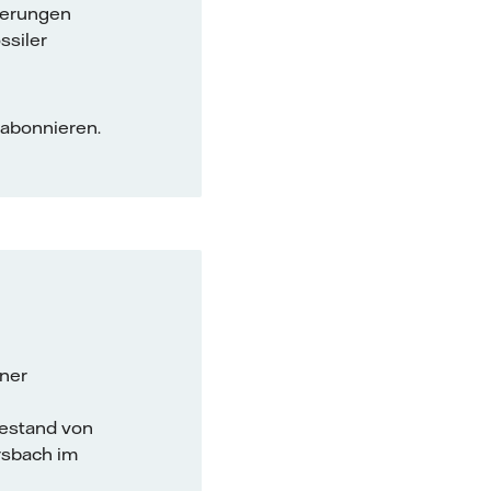
derungen
ssiler
 abonnieren.
iner
estand von
rsbach im