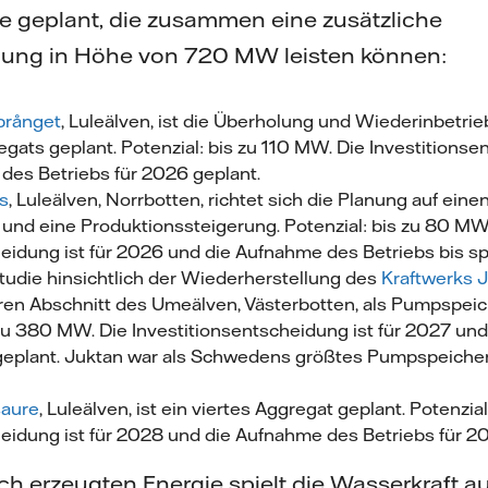
kte geplant, die zusammen eine zusätzliche
ung in Höhe von 720 MW leisten können:
prånget
, Luleälven, ist die Überholung und Wiederinbetri
ats geplant. Potenzial: bis zu 110 MW. Die Investitionse
des Betriebs für 2026 geplant.
s
, Luleälven, Norrbotten, richtet sich die Planung auf ein
und eine Produktionssteigerung. Potenzial: bis zu 80 MW
heidung ist für 2026 und die Aufnahme des Betriebs bis s
tstudie hinsichtlich der Wiederherstellung des
Kraftwerks 
eren Abschnitt des Umeälven, Västerbotten, als Pumpspei
 zu 380 MW. Die Investitionsentscheidung ist für 2027 un
geplant. Juktan war als Schwedens größtes Pumpspeicher
saure
, Luleälven, ist ein viertes Aggregat geplant. Potenzia
heidung ist für 2028 und die Aufnahme des Betriebs für 2
ch erzeugten Energie spielt die Wasserkraft a