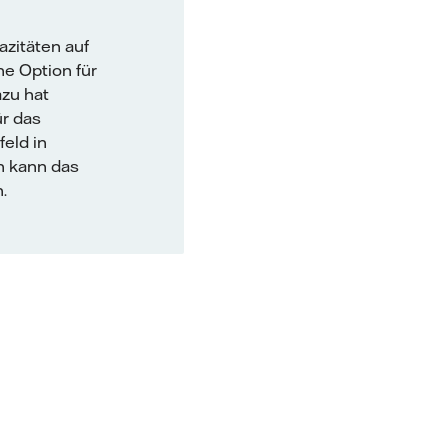
azitäten auf
he Option für
azu hat
ür das
eld in
n kann das
.