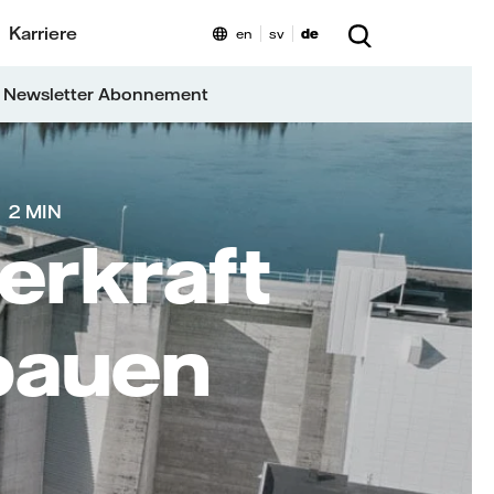
Karriere
en
sv
de
 Newsletter Abonnement
2 MIN
serkraft
bauen