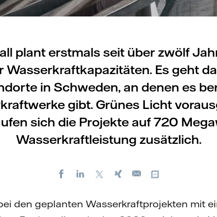
all plant erstmals seit über zwölf Ja
 Wasserkraftkapazitäten. Es geht da
ndorte in Schweden, an denen es ber
raftwerke gibt. Grünes Licht voraus
aufen sich die Projekte auf 720 Mega
Wasserkraftleistung zusätzlich.
Facebook
LinkedIn
X
Xing
Kopiere URL
E-
mail
 bei den geplanten Wasserkraftprojekten mit