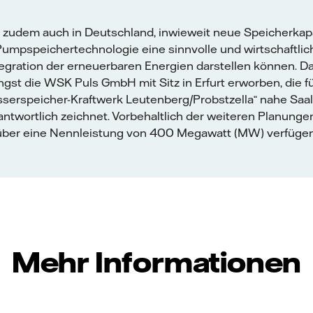
ft zudem auch in Deutschland, inwieweit neue Speicherkap
Pumpspeichertechnologie eine sinnvolle und wirtschaftlic
tegration der erneuerbaren Energien darstellen können. D
ängst die WSK Puls GmbH mit Sitz in Erfurt erworben, die f
erspeicher-Kraftwerk Leutenberg/Probstzella“ nahe Saalf
ntwortlich zeichnet. Vorbehaltlich der weiteren Planunge
über eine Nennleistung von 400 Megawatt (MW) verfügen
Mehr Informationen