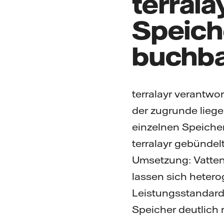
terral
Speiche
buchb
terralayr verantwo
der zugrunde lieg
einzelnen Speicher
terralayr gebündelt
Umsetzung: Vattenfa
lassen sich heter
Leistungsstandards
Speicher deutlich r