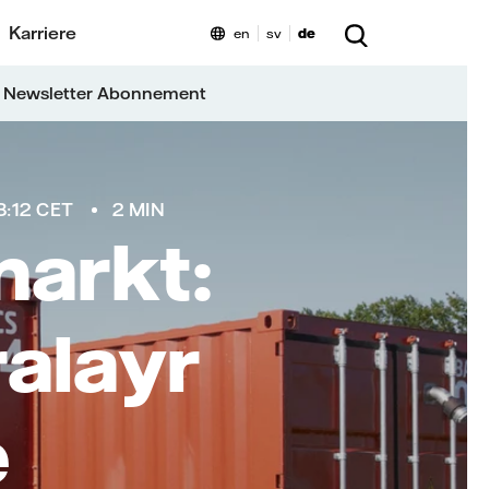
Karriere
en
sv
de
 Newsletter Abonnement
8:12 CET
2 MIN
arkt:
ralayr
e