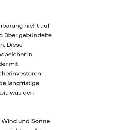
nbarung nicht auf
ag über gebündelte
n. Diese
espeicher in
der mit
cherinvestoren
e langfristige
eit, was den
s Wind und Sonne