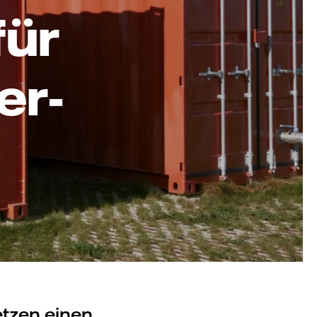
für
er-
etzen einen