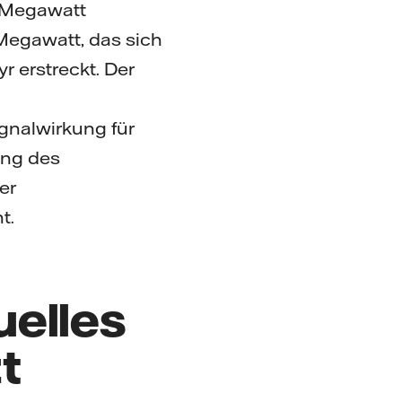
5 Megawatt
Megawatt, das sich
r erstreckt. Der
ignalwirkung für
ung des
er
t.
uelles
t