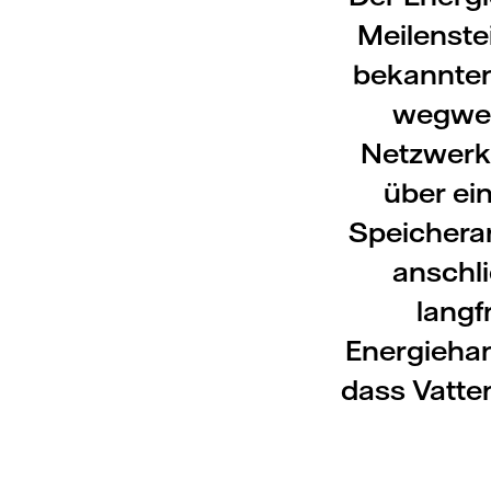
Meilenste
bekannten 
wegwei
Netzwerk 
über ein
Speicheran
anschli
langf
Energiehand
dass Vatten