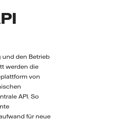
API
g und den Betrieb
tt werden die
eplattform von
hnischen
ntrale API. So
nte
saufwand für neue