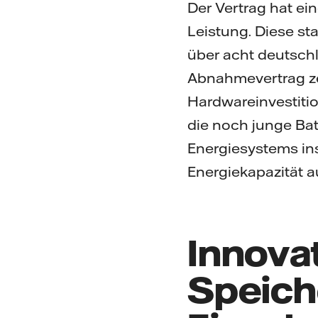
Der Vertrag hat e
Leistung. Diese s
über acht deutschl
Abnahmevertrag zei
Hardwareinvestition
die noch junge Bat
Energiesystems ins
Energiekapazität a
Innovat
Speiche