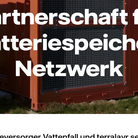
rtnerschaft 
tteriespeich
Netzwerk
eversorger Vattenfall und terralayr s