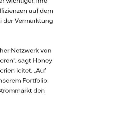
r wichtiger. Ihre
ffizienzen auf dem
i der Vermarktung
cher-Netzwerk von
ieren“, sagt Honey
ien leitet. „Auf
nserem Portfolio
 Strommarkt den