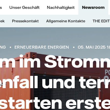
s
Unser Geschäft
Nachhaltigkeit
Newsroom
hek
Pressekontakt
Allgemeine Kontakte
THE EDIT
UNG
ERNEUERBARE ENERGIEN
05. MAI 2025 1
m im Stromm
nfall und ter
starten erst