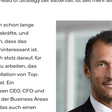
ead of Strategy bei Vattenfall, ist seit mehr 
ch schon lange
skräfte, und
h, dass das
interessant ist.
 stolz darauf, für
u arbeiten, das
llation von Top-
t. Ein
sen CEO, CFO und
 der Business Areas
 das auch einen