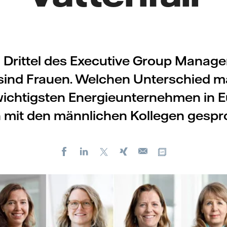
i Drittel des Executive Group Manag
 sind Frauen. Welchen Unterschied m
wichtigsten Energieunternehmen in 
 mit den männlichen Kollegen gespr
Facebook
LinkedIn
X
Xing
Kopiere URL
E-
mail