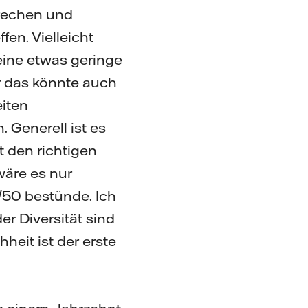
rechen und
fen. Vielleicht
 eine etwas geringe
er das könnte auch
eiten
. Generell ist es
t den richtigen
wäre es nur
/50 bestünde. Ich
er Diversität sind
heit ist der erste