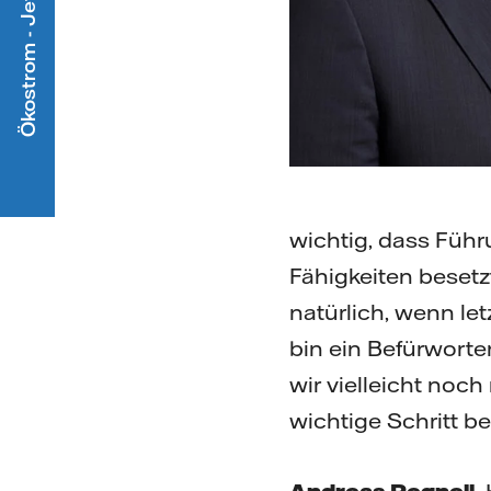
Ökostrom - Jetzt mitmachen
wichtig, dass Führ
Fähigkeiten beset
natürlich, wenn le
bin ein Befürworter
wir vielleicht noch
wichtige Schritt 