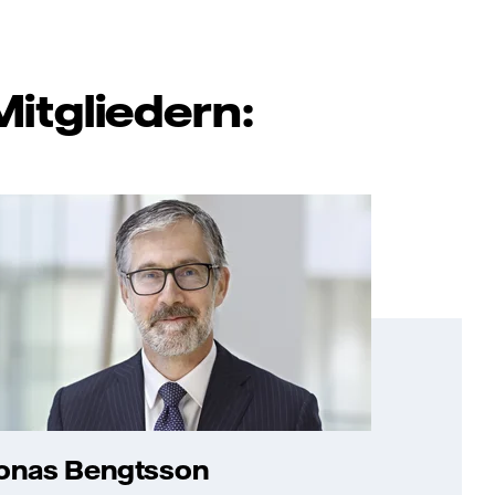
itgliedern:
onas Bengtsson