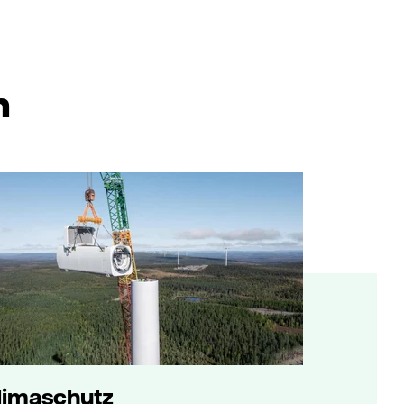
n
limaschutz