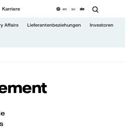
Karriere
en
sv
de
y Affairs
Lieferantenbeziehungen
Investoren
gement
ie
s