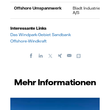
Offshore Umspannwerk
Bladt Industries
A/S
Interessante Links
Das Windpark-Gebiet Sandbank
Offshore-Windkraft
Facebook
LinkedIn
X
Xing
Kopiere URL
E-
mail
Mehr Informationen