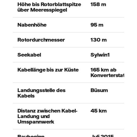
Höhe bis Rotorblattspitze
158 m
über Meeresspiegel
Nabenhöhe
95 m
Rotordurchmesser
130 m
Seekabel
Sylwin1
Kabellänge bis zur Küste
165 km ab
Konverterstation
Landungsstelle des
Büsum
Kabels
Distanz zwischen Kabel-
45 km
Landung und
Umspannwerk
Baubeginn
Juli 2015