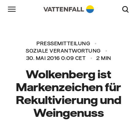
Überspringen
Zurück zur Hauptnavigation
Gehe zur Fußzeile
Zurück zur Hauptnavigation
PRESSEMITTEILUNG
SOZIALE VERANTWORTUNG
30. MAI 2016 0:09 CET
2 MIN
Wolkenberg ist
Markenzeichen für
Rekultivierung und
Weingenuss