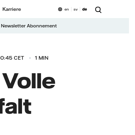
Karriere
en
sv
de
 Newsletter Abonnement
 0:45 CET
1 MIN
Volle
falt