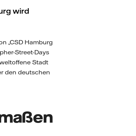
urg wird
ktion „CSD Hamburg
pher-Street-Days
 weltoffene Stadt
er den deutschen
ermaßen