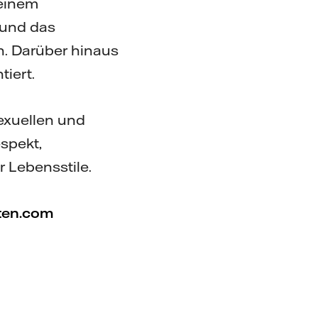
seinem
 und das
. Darüber hinaus
tiert.
exuellen und
spekt,
r Lebensstile.
ten.com