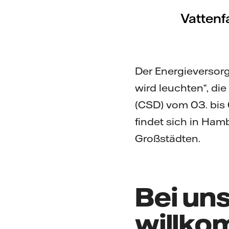
Vattenf
Der Energieversorg
wird leuchten“, di
(CSD) vom 03. bis 
findet sich in Ha
Großstädten.
Bei uns
willk