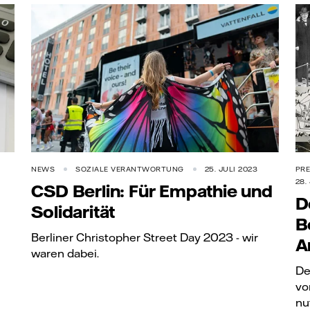
NEWS
SOZIALE VERANTWORTUNG
25. JULI 2023
PRE
28.
CSD Berlin: Für Empathie und
D
Solidarität
B
Berliner Christopher Street Day 2023 - wir
A
waren dabei.
De
vo
nu