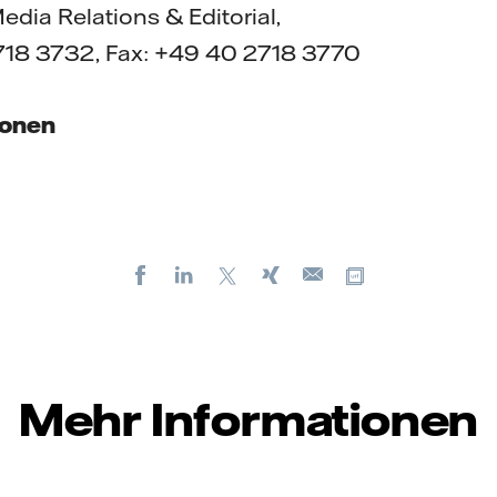
edia Relations & Editorial,
718 3732, Fax: +49 40 2718 3770
ionen
Facebook
LinkedIn
X
Xing
Kopiere URL
E-
mail
Mehr Informationen