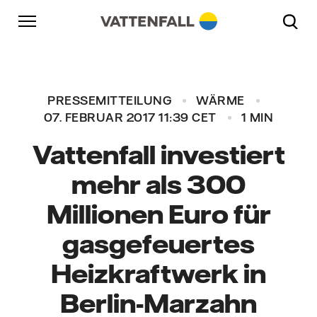
Überspringen
Zurück zur Hauptnavigation
Gehe zur Fußzeile
Zurück zur Hauptnavigation
PRESSEMITTEILUNG
WÄRME
07. FEBRUAR 2017 11:39 CET
1 MIN
Vattenfall investiert
mehr als 300
Millionen Euro für
gasgefeuertes
Heizkraftwerk in
Berlin-Marzahn