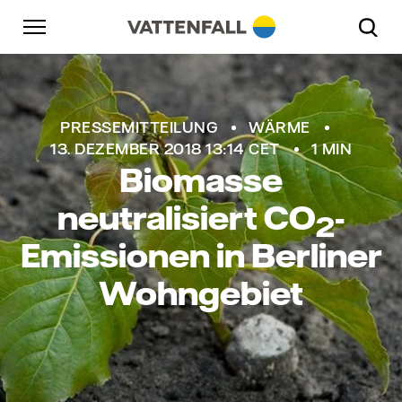
Überspringen
Zurück zur Hauptnavigation
Gehe zur Fußzeile
Zurück zur Hauptnavigation
PRESSEMITTEILUNG
WÄRME
13. DEZEMBER 2018 13:14 CET
1 MIN
Biomasse
neutralisiert
CO
-
2
Emissionen in Berliner
Wohngebiet