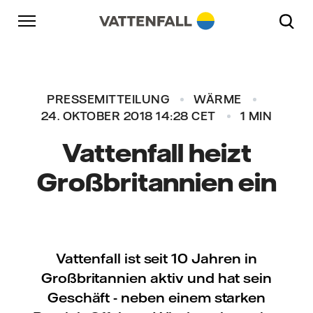
Überspringen
Zurück zur Hauptnavigation
Gehe zur Fußzeile
Zurück zur Hauptnavigation
PRESSEMITTEILUNG
WÄRME
24. OKTOBER 2018 14:28 CET
1 MIN
Vattenfall heizt
Großbritannien ein
Vattenfall ist seit 10 Jahren in
Großbritannien aktiv und hat sein
Geschäft - neben einem starken