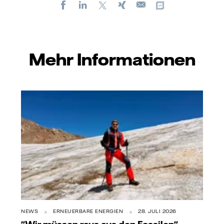
Facebook
LinkedIn
X
Xing
Kopiere URL
E-
mail
Mehr Informationen
NEWS
ERNEUERBARE ENERGIEN
28. JULI 2026
"Wir müssen raus aus den Fossilen"