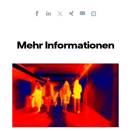
Facebook
LinkedIn
X
Xing
Kopiere URL
E-
mail
Mehr Informationen