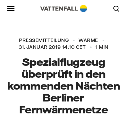
Überspringen
Zurück zur Hauptnavigation
Gehe zur Fußzeile
Zurück zur Hauptnavigation
PRESSEMITTEILUNG
WÄRME
31. JANUAR 2019 14:10 CET
1 MIN
Spezialflugzeug
überprüft in den
kommenden Nächten
Berliner
Fernwärmenetze