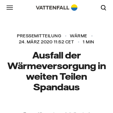
Überspringen
Zurück zur Hauptnavigation
Gehe zur Fußzeile
Zurück zur Hauptnavigation
PRESSEMITTEILUNG
WÄRME
24. MÄRZ 2020 11:52 CET
1 MIN
Ausfall der
Wärmeversorgung in
weiten Teilen
Spandaus