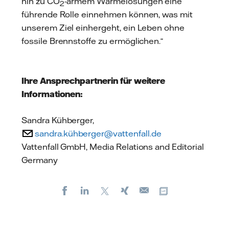
hin zu CO
-armem Wärmelösungen eine
2
führende Rolle einnehmen können, was mit
unserem Ziel einhergeht, ein Leben ohne
fossile Brennstoffe zu ermöglichen.“
Ihre Ansprechpartnerin für weitere
Informationen:
Sandra Kühberger,
sandra.kühberger@vattenfall.de
Vattenfall GmbH, Media Relations and Editorial
Germany
Facebook
LinkedIn
X
Xing
Kopiere URL
E-
mail