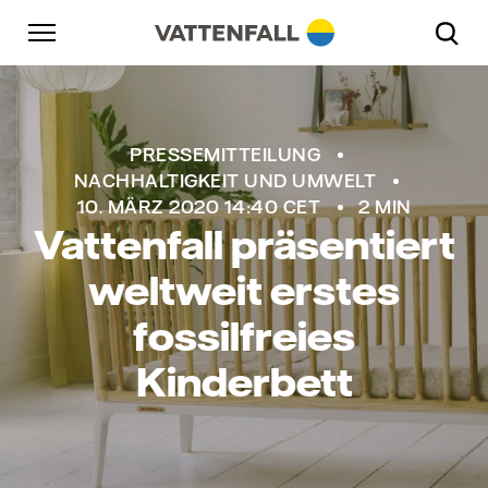
Überspringen
Zurück zur Hauptnavigation
Gehe zur Fußzeile
Zurück zur Hauptnavigation
PRESSEMITTEILUNG
NACHHALTIGKEIT UND UMWELT
10. MÄRZ 2020 14:40 CET
2 MIN
Vattenfall präsentiert
weltweit erstes
fossilfreies
Kinderbett