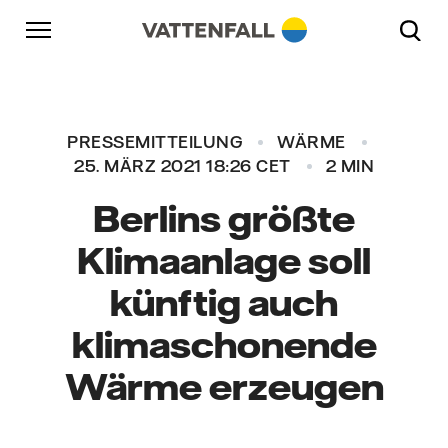
Überspringen
Zurück zur Hauptnavigation
Gehe zur Fußzeile
Zurück zur Hauptnavigation
PRESSEMITTEILUNG
WÄRME
25. MÄRZ 2021 18:26 CET
2 MIN
Berlins größte
Klimaanlage soll
künftig auch
klimaschonende
Wärme erzeugen