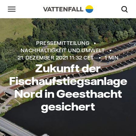
Überspringen
Zurück zur Hauptnavigation
Gehe zur Fußzeile
Zurück zur Hauptnavigation
PRESSEMITTEILUNG
NACHHALTIGKEIT UND UMWELT
21. DEZEMBER 2021 11:32 CET
1 MIN
Zukunft der
Fischaufstiegsanlage
Nord in Geesthacht
gesichert