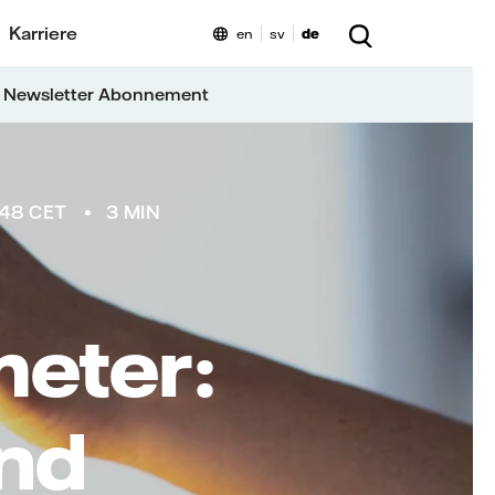
Karriere
en
sv
de
 Newsletter Abonnement
:48 CET
3 MIN
eter:
nd