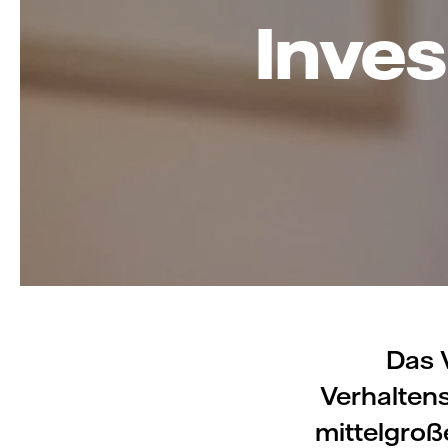
Inves
Das 
Verhaltens
mittelgro