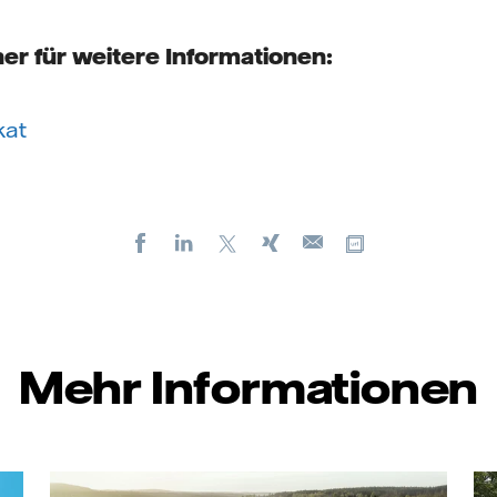
er für weitere Informationen:
kat
Facebook
LinkedIn
X
Xing
Kopiere URL
E-
mail
Mehr Informationen