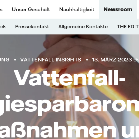
s
Unser Geschäft
Nachhaltigkeit
Newsroom
hek
Pressekontakt
Allgemeine Kontakte
THE EDIT
UNG
VATTENFALL INSIGHTS
13. MÄRZ 2023 9
Vattenfall-
giesparbarom
aßnahmen u