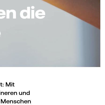
en die
e
: Mit
ineren und
e Menschen