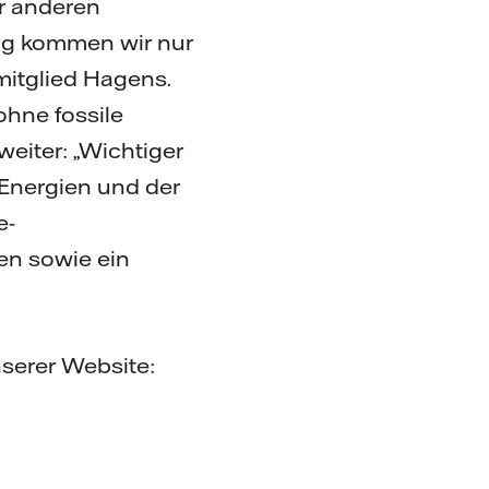
r anderen
tig kommen wir nur
mitglied Hagens.
ohne fossile
eiter: „Wichtiger
Energien und der
e-
en sowie ein
nserer Website: