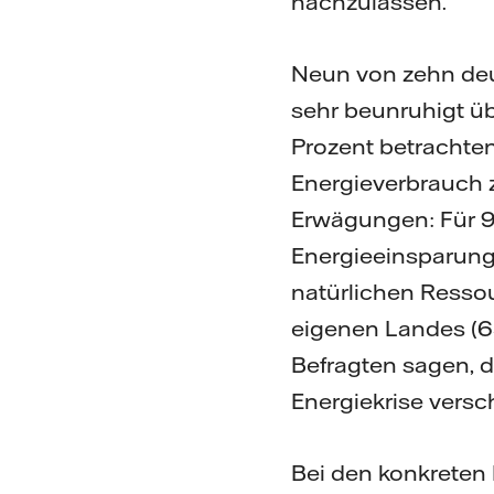
nachzulassen.“
Neun von zehn deu
sehr beunruhigt üb
Prozent betrachten
Energieverbrauch z
Erwägungen: Für 92
Energieeinsparunge
natürlichen Ressou
eigenen Landes (6
Befragten sagen, d
Energiekrise versc
Bei den konkreten