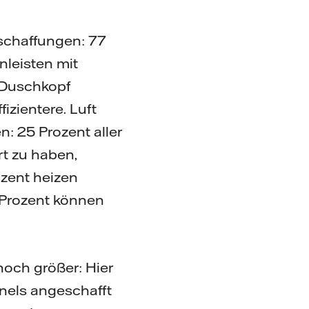
nschaffungen: 77
nleisten mit
 Duschkopf
izientere. Luft
: 25 Prozent aller
rt zu haben,
ozent heizen
 Prozent können
noch größer: Hier
anels angeschafft