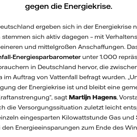
gegen die Energiekrise.
utschland ergeben sich in der Energiekrise n
n stemmen sich aktiv dagegen – mit Verhalte
 kleineren und mittelgroßen Anschaffungen. D
nfall-Energiesparbarometer
unter 1.000 repräs
rauchern in Deutschland hervor, die zwischen
a im Auftrag von Vattenfall befragt wurden. „
igung der Energiekrise ist und bleibt eine ge
Kraftanstrengung“, sagt
Martijn Hagens
, Vors
ich die Versorgungssituation zuletzt leicht ent
einzeln eingesparten Kilowattstunde Gas und
bei den Energieeinsparungen zum Ende des Win