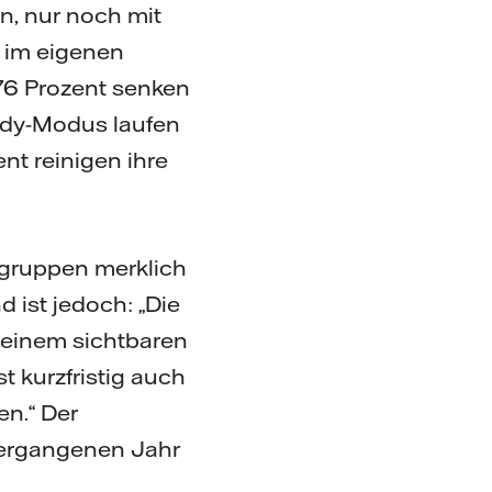
n, nur noch mit
 im eigenen
76 Prozent senken
ndy-Modus laufen
nt reinigen ihre
rsgruppen merklich
 ist jedoch: „Die
 einem sichtbaren
t kurzfristig auch
en.“ Der
vergangenen Jahr