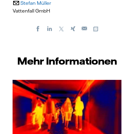
Stefan Müller
Vattenfall GmbH
Facebook
LinkedIn
X
Xing
Kopiere URL
E-
mail
Mehr Informationen