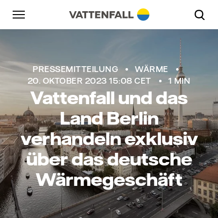
Überspringen
Zurück zur Hauptnavigation
Gehe zur Fußzeile
Zurück zur Hauptnavigation
PRESSEMITTEILUNG
WÄRME
20. OKTOBER 2023 15:08 CET
1 MIN
Vattenfall und das
Land Berlin
verhandeln exklusiv
über das deutsche
Wärmegeschäft