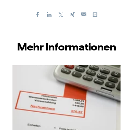
Facebook
LinkedIn
X
Xing
Kopiere URL
E-
mail
Mehr Informationen