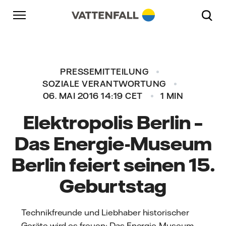
Überspringen
Zurück zur Hauptnavigation
Gehe zur Fußzeile
Zurück zur Hauptnavigation
PRESSEMITTEILUNG
SOZIALE VERANTWORTUNG
06. MAI 2016 14:19 CET
1 MIN
Elektropolis Berlin –
Das Energie-Museum
Berlin feiert seinen 15.
Geburtstag
Technikfreunde und Liebhaber historischer
Geräte wird es freuen: Das Energie-Museum