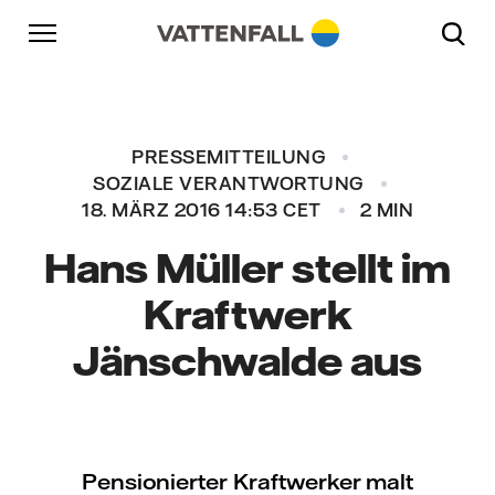
Überspringen
Zurück zur Hauptnavigation
Gehe zur Fußzeile
Zurück zur Hauptnavigation
PRESSEMITTEILUNG
SOZIALE VERANTWORTUNG
18. MÄRZ 2016 14:53 CET
2 MIN
Hans Müller stellt im
Kraftwerk
Jänschwalde aus
Pensionierter Kraftwerker malt