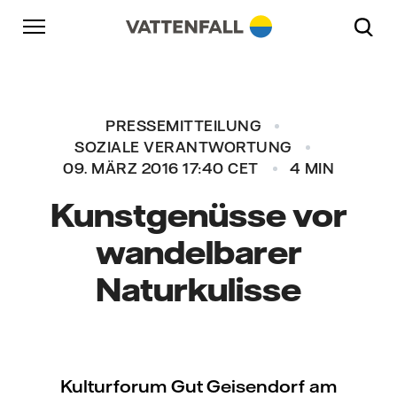
Überspringen
Zurück zur Hauptnavigation
Gehe zur Fußzeile
Zurück zur Hauptnavigation
PRESSEMITTEILUNG
SOZIALE VERANTWORTUNG
09. MÄRZ 2016 17:40 CET
4 MIN
Kunstgenüsse vor
wandelbarer
Naturkulisse
Kulturforum Gut Geisendorf am