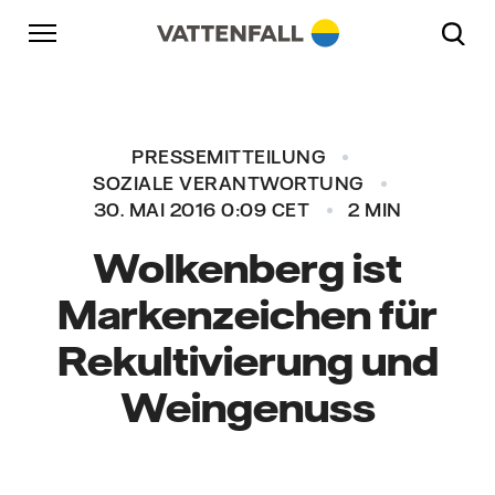
Überspringen
Zurück zur Hauptnavigation
Gehe zur Fußzeile
Zurück zur Hauptnavigation
PRESSEMITTEILUNG
SOZIALE VERANTWORTUNG
30. MAI 2016 0:09 CET
2 MIN
Wolkenberg ist
Markenzeichen für
Rekultivierung und
Weingenuss