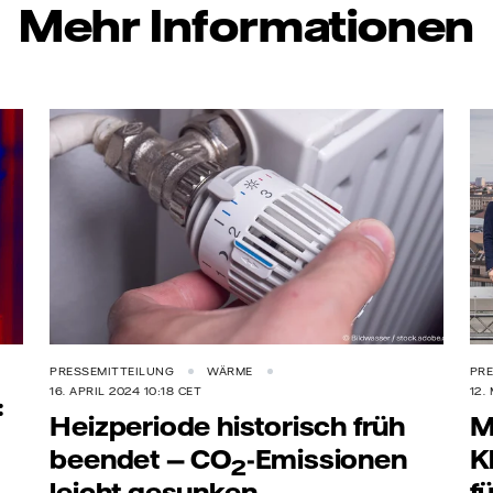
Mehr Informationen
PRESSEMITTEILUNG
WÄRME
PRE
16. APRIL 2024 10:18 CET
12.
:
Heizperiode historisch früh
M
beendet —
CO
-Emissionen
K
2
leicht gesunken
f