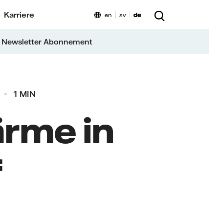
Karriere
en
sv
de
 Newsletter Abonnement
1 MIN
rme in
f