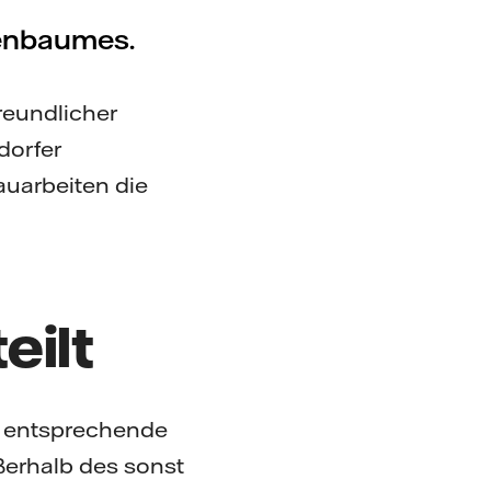
ßenbaumes.
reundlicher
dorfer
auarbeiten die
ilt
e entsprechende
erhalb des sonst