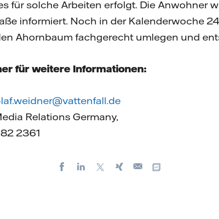
s für solche Arbeiten erfolgt. Die Anwohner 
aße informiert. Noch in der Kalenderwoche 24
den Ahornbaum fachgerecht umlegen und ent
er für weitere Informationen:
laf.weidner@vattenfall.de
Media Relations Germany,
182 2361
Facebook
LinkedIn
X
Xing
Kopiere URL
E-
mail