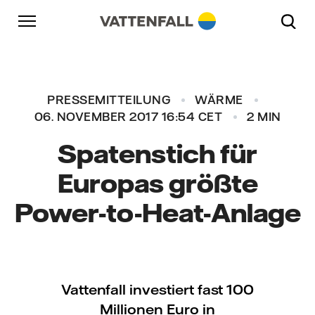
Überspringen
Zurück zur Hauptnavigation
Gehe zur Fußzeile
Zurück zur Hauptnavigation
PRESSEMITTEILUNG
WÄRME
06. NOVEMBER 2017 16:54 CET
2 MIN
Spatenstich für
Europas größte
Power-to-Heat-Anlage
Vattenfall investiert fast 100
Millionen Euro in