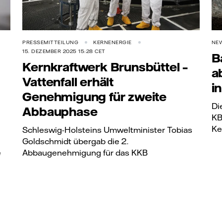
PRESSEMITTEILUNG
KERNENERGIE
NE
15. DEZEMBER 2025 15:28 CET
B
Kernkraftwerk Brunsbüttel –
a
Vattenfall erhält
i
Genehmigung für zweite
Di
Abbauphase
KB
Ke
Schleswig-Holsteins Umweltminister Tobias
Goldschmidt übergab die 2.
e
Abbaugenehmigung für das KKB