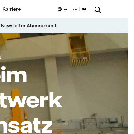
Karriere
en
sv
de
 Newsletter Abonnement
N
eim
ftwerk
nsatz