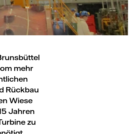
Brunsbüttel
trom mehr
htlichen
und Rückbau
nen Wiese
 15 Jahren
Turbine zu
nötigt.