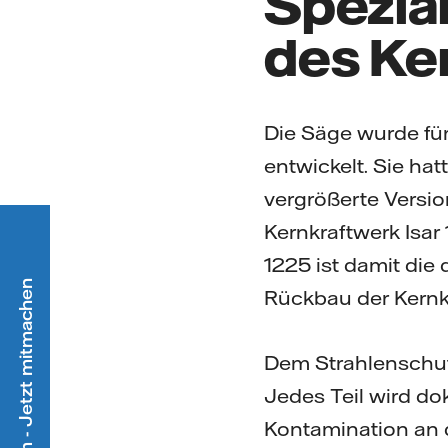
Spezia
des Ke
Die Säge wurde für
entwickelt. Sie hat
vergrößerte Versio
Kernkraftwerk Isar 
1225 ist damit die 
Ökostrom - Jetzt mitmachen
Rückbau der Kernk
Dem Strahlenschutz
Jedes Teil wird do
Kontamination an d