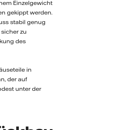
nem Einzelgewicht
en gekippt werden.
uss stabil genug
 sicher zu
rkung des
useteile in
n, der auf
odest unter der