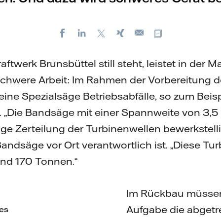
Facebook
LinkedIn
X
Xing
Kopiere URL
E-
mail
twerk Brunsbüttel still steht, leistet in der 
chwere Arbeit: Im Rahmen der Vorbereitung 
eine Spezialsäge Betriebsabfälle, so zum Beisp
 „Die Bandsäge mit einer Spannweite von 3,5
ge Zerteilung der Turbinenwellen bewerkstelli
e Bandsäge vor Ort verantwortlich ist. „Diese T
und 170 Tonnen.“
Im Rückbau müssen
Aufgabe die abget
des