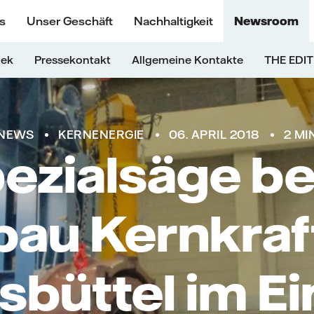
s
Unser Geschäft
Nachhaltigkeit
Newsroom
hek
Pressekontakt
Allgemeine Kontakte
THE EDIT
NEWS
KERNENERGIE
06. APRIL 2018
2 MI
ezialsäge b
au Kernkra
sbüttel im Ei