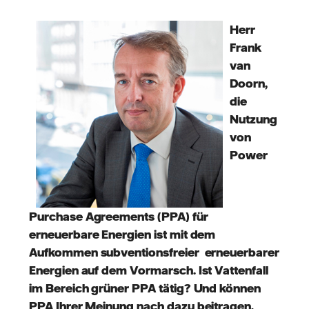
mail
Herr
Frank
van
Doorn,
die
Nutzung
von
Power
Purchase Agreements (PPA) für
erneuerbare Energien ist mit dem
Aufkommen subventionsfreier erneuerbarer
Energien auf dem Vormarsch. Ist Vattenfall
im Bereich grüner PPA tätig? Und können
PPA Ihrer Meinung nach dazu beitragen,