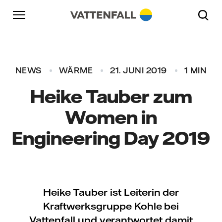
Überspringen
Zurück zur Hauptnavigation
Gehe zur Fußzeile
Zurück zur Hauptnavigation
NEWS
WÄRME
21. JUNI 2019
1 MIN
Heike Tauber zum
Women in
Engineering Day 2019
Heike Tauber ist Leiterin der
Kraftwerksgruppe Kohle bei
Vattenfall und verantwortet damit